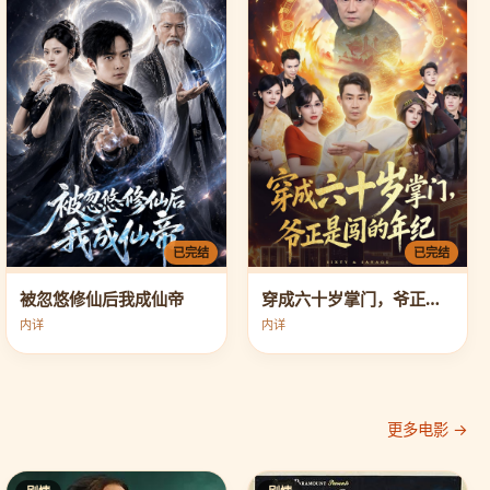
已完结
已完结
穿成六十岁掌门，爷正是闯的年纪
被忽悠修仙后我成仙帝
内详
内详
更多电影 →