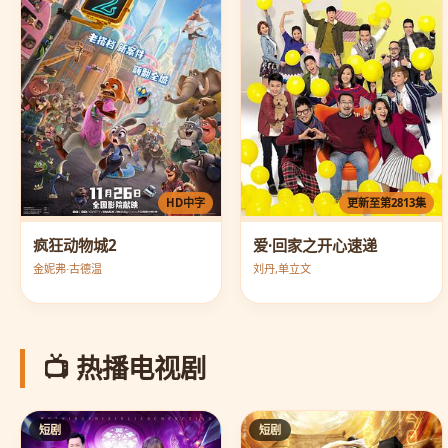
HD中字
更新至第2813集
疯狂动物城2
爱·回家之开心速递
金妮弗·古德温
刘丹,单立文
📺 热播电视剧
短剧
短剧