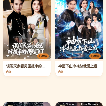
已完结
已完结
误闯天家看见回报率的我起飞了
神医下山冷艳总裁爱上我
内详
内详