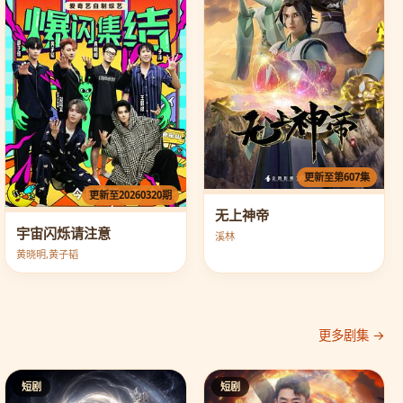
更新至第607集
更新至20260320期
无上神帝
宇宙闪烁请注意
溪林
黄晓明,黄子韬
更多剧集 →
短剧
短剧