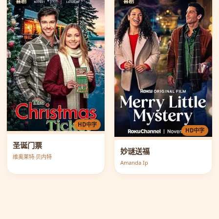
喜剧
喜剧
HD中字
HD中字
圣诞门票
妙谜送福
维奥莱特·贝内特
Amanda Ip