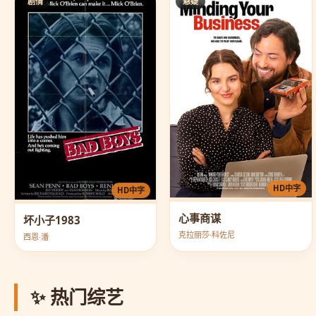
剧情
悬疑
HD中字
HD中字
心事商谋
坏小子1983
克拉丽莎·科佐尼
西恩·潘
✨ 热门综艺