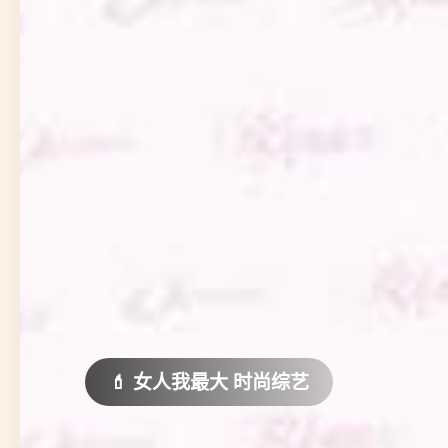
🏝️ 五十公里桃花坞6 爆笑回归