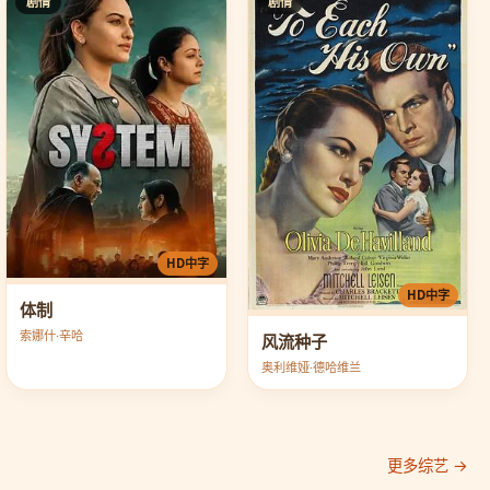
剧情
剧情
HD中字
HD中字
体制
索娜什·辛哈
风流种子
奥利维娅·德哈维兰
更多综艺 →