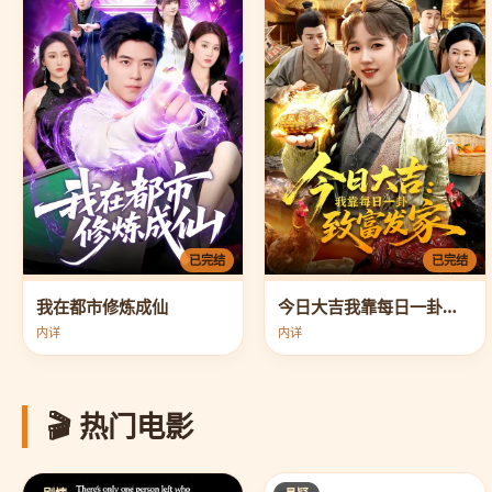
已完结
已完结
我在都市修炼成仙
今日大吉我靠每日一卦致富发家
内详
内详
🎬 热门电影