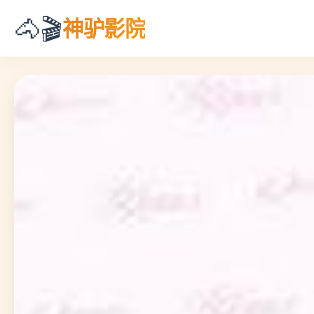
🐴🎬
神驴影院