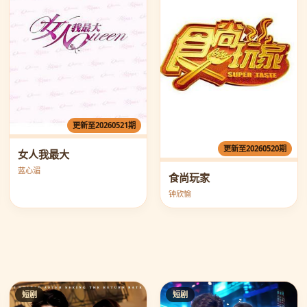
更新至20260521期
更新至20260520期
女人我最大
蓝心湄
食尚玩家
钟欣愉
短剧
短剧