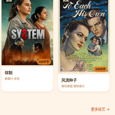
剧情
剧情
HD中字
HD中字
体制
索娜什·辛哈
风流种子
奥利维娅·德哈维兰
更多综艺 →