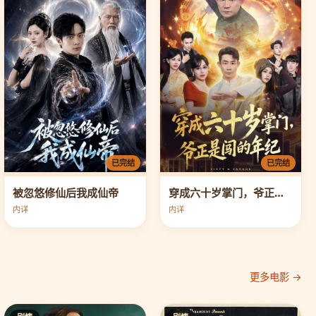
已完结
已完结
穿成六十岁掌门，爷正是闯的年纪
被忽悠修仙后我成仙帝
内详
内详
更多电影 →