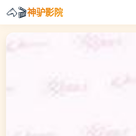
🐴🎬
神驴影院