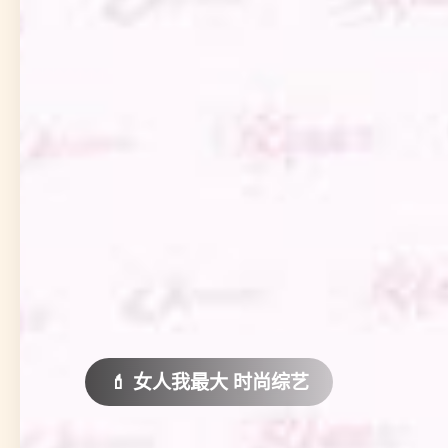
🏝️ 五十公里桃花坞6 爆笑回归