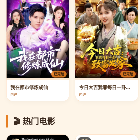
已完结
已完结
我在都市修炼成仙
今日大吉我靠每日一卦致富发家
内详
内详
🎬 热门电影