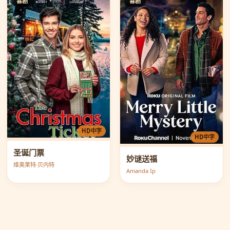
喜剧
喜剧
HD中字
HD中字
圣诞门票
妙谜送福
维奥莱特·贝内特
Amanda Ip