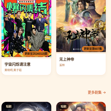
更新至第607集
更新至20260320期
无上神帝
宇宙闪烁请注意
溪林
黄晓明,黄子韬
更多剧集 →
短剧
短剧