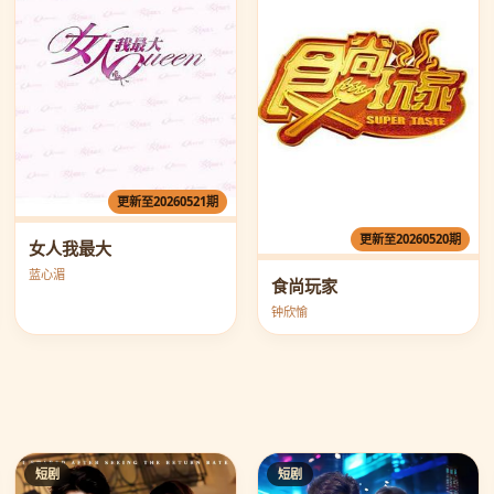
更新至20260521期
更新至20260520期
女人我最大
蓝心湄
食尚玩家
钟欣愉
短剧
短剧