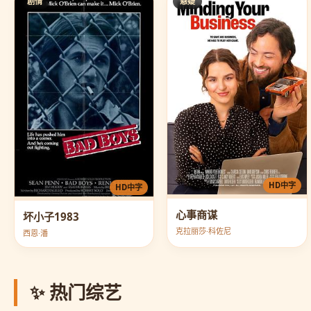
剧情
悬疑
HD中字
HD中字
心事商谋
坏小子1983
克拉丽莎·科佐尼
西恩·潘
✨ 热门综艺