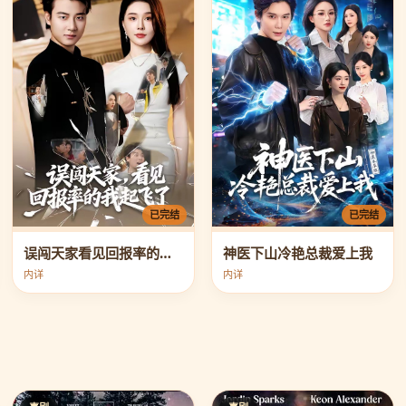
已完结
已完结
误闯天家看见回报率的我起飞了
神医下山冷艳总裁爱上我
内详
内详