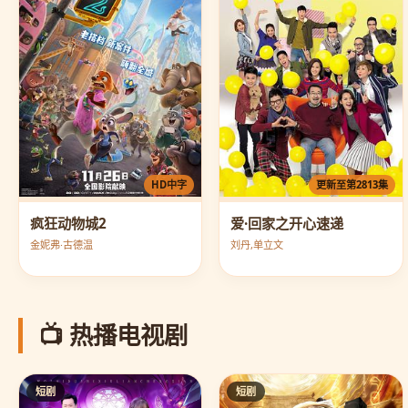
HD中字
更新至第2813集
疯狂动物城2
爱·回家之开心速递
金妮弗·古德温
刘丹,单立文
📺 热播电视剧
短剧
短剧